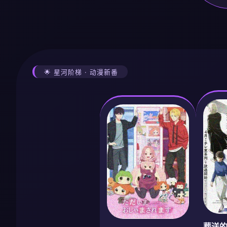
🌟 星河阶梯 · 动漫新番
葬送