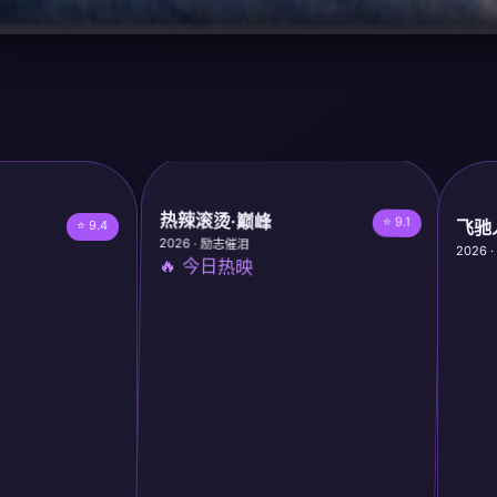
热辣滚烫·巅峰
⭐ 9.1
飞驰
⭐ 9.4
2026 · 励志催泪
2026 
🔥 今日热映