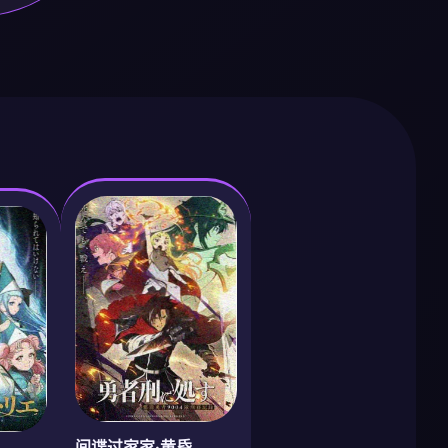
间谍过家家·黄昏