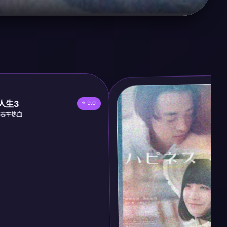
人生3
⭐ 9.0
· 赛车热血