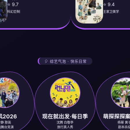
⭐ 9.7
⭐ 9.4
科幻巨制
王家卫美学
🎈 综艺气泡 · 快乐日常
2026
现在就出发·每日季
萌探探探案
静 那英
沈腾 白敬亭
杨幂 黄
姐舞台竞演
旅行真人秀
剧本杀