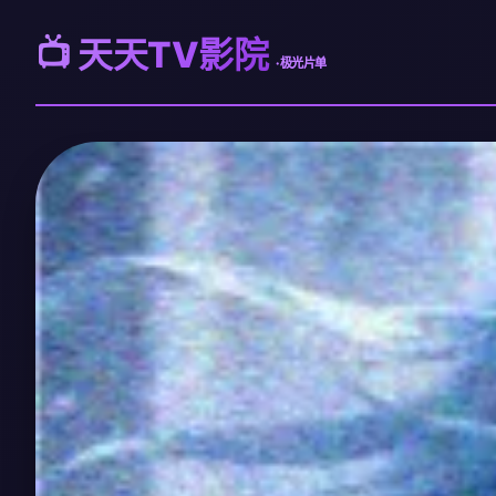
📺 天天TV影院
· 极光片单