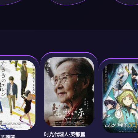
时光代理人·英都篇
的芙莉莲