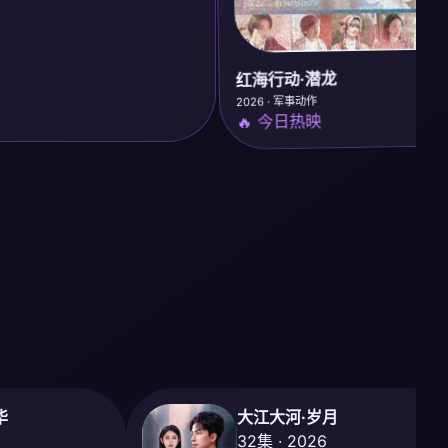
⭐ 
红海行动·潜龙
2026 · 军事动作
🔥 今日热映
华
大江大河·岁月
32集 · 2026