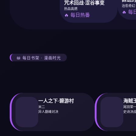
咒术回战·涩谷事变
治愈奇幻
热血高燃
🔥 
🔥 每日热番
📖 每日书架 · 漫画时光
一人之下·碧游村
海贼
米二
尾田荣
异人巅峰对决
史诗决