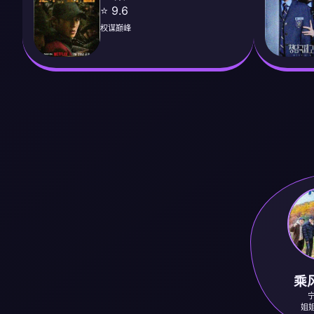
⭐ 9.6
权谋巅峰
乘风
宁
姐