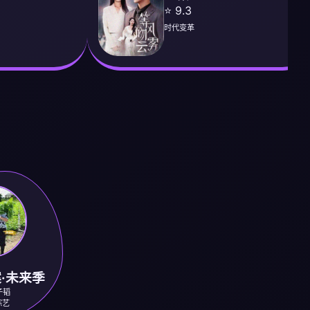
⭐ 9.3
时代变革
·未来季
子韬
综艺